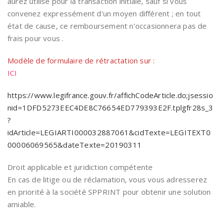
aurez utilisé pour la transaction initiale, sauf si vous
convenez expressément d’un moyen différent ; en tout
état de cause, ce remboursement n’occasionnera pas de
frais pour vous .
Modèle de formulaire de rétractation sur :
ICI
https://www.legifrance.gouv.fr/affichCodeArticle.do;jsessio
nid=1DFD5273EEC4DE8C76654ED779393E2F.tplgfr28s_3
?
idArticle=LEGIARTI000032887061&cidTexte=LEGITEXT0
00006069565&dateTexte=20190311
Droit applicable et juridiction compétente
En cas de litige ou de réclamation, vous vous adresserez
en priorité à la société SPPRINT pour obtenir une solution
amiable.