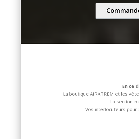
Commander
En ce 
La boutique AIRXTREM et les vête
La section i
Vos interlocuteurs pou