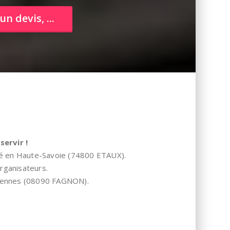
n devis, ...
ervir !
sé en Haute-Savoie (74800 ETAUX).
rganisateurs.
rdennes (08090 FAGNON).